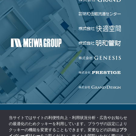
当サイトではサイトの利便性向上・利用状況分析・広告やお知らせ
個人情報保護方針
免責事項
の最適化のためクッキーを利用しています。ブラウザの設定により
クッキーの機能を変更することもできます。変更などの詳細は
プラ
コンプライアンス基本方針
サイトマップ
イバシーポリシー
をご覧ください。サイトを閲覧いただく際には、