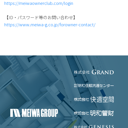
https://meiwaownerclub.com/login
【ID・パスワード等のお問い合わせ】
https://www.meiwa-g.co.jp/forowner-contact/