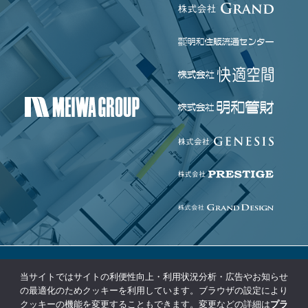
当サイトではサイトの利便性向上・利用状況分析・広告やお知らせ
個人情報保護方針
免責事項
の最適化のためクッキーを利用しています。ブラウザの設定により
クッキーの機能を変更することもできます。変更などの詳細は
プラ
コンプライアンス基本方針
サイトマップ