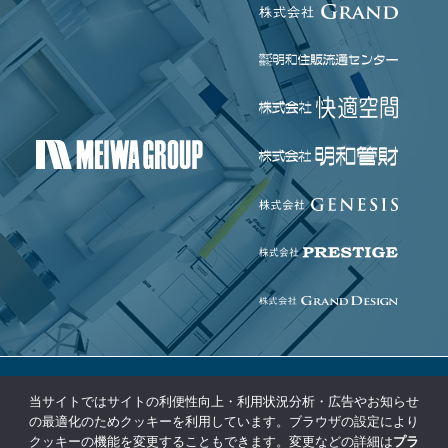
当サイトではサイトの利便性向上・利用状況分析・広告やお知らせ
個人情報保護方針
免責事項
の最適化のためクッキーを利用しています。ブラウザの設定により
クッキーの機能を変更することもできます。変更などの詳細は
プラ
コンプライアンス基本方針
サイトマップ