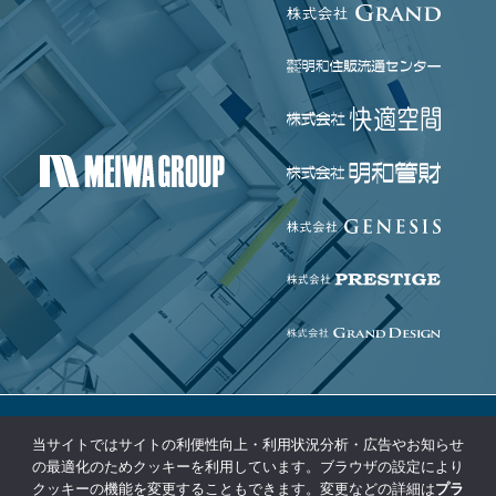
当サイトではサイトの利便性向上・利用状況分析・広告やお知らせ
個人情報保護方針
免責事項
の最適化のためクッキーを利用しています。ブラウザの設定により
クッキーの機能を変更することもできます。変更などの詳細は
プラ
コンプライアンス基本方針
サイトマップ