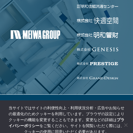
当サイトではサイトの利便性向上・利用状況分析・広告やお知らせ
個人情報保護方針
免責事項
の最適化のためクッキーを利用しています。ブラウザの設定により
クッキーの機能を変更することもできます。変更などの詳細は
プラ
コンプライアンス基本方針
サイトマップ
イバシーポリシー
をご覧ください。サイトを閲覧いただく際には、
クッキーの使用に同意いただく必要があります。