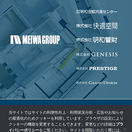
当サイトではサイトの利便性向上・利用状況分析・広告やお知らせ
個人情報保護方針
免責事項
の最適化のためクッキーを利用しています。ブラウザの設定により
クッキーの機能を変更することもできます。変更などの詳細は
プラ
コンプライアンス基本方針
サイトマップ
イバシーポリシー
をご覧ください。サイトを閲覧いただく際には、