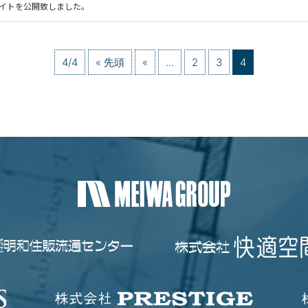
サイトを公開致しました。
4/4
« 先頭
«
...
2
3
4